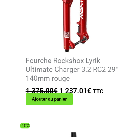
Fourche Rockshox Lyrik
Ultimate Charger 3.2 RC2 29″
140mm rouge
Le
Le
1 375.00
€
1 237.01
€
TTC
prix
prix
Ajouter au panier
initial
actuel
était :
est :
1
1
-10%
375.00€.
237.01€.