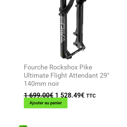
Fourche Rockshox Pike
Ultimate Flight Attendant 29″
140mm noir
Le
Le
1 699.00
€
1 528.49
€
TTC
prix
prix
Ajouter au panier
initial
actuel
était :
est :