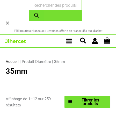
Recherche
Aller
de
au
produits
contenu
🇫🇷 Boutique française | Livraison offerte en France dès 50€ d'achat
Accueil
|
Produit Diamètre
|
35mm
35mm
Affichage de 1–12 sur 259
Filtrer les
produits
Trié
résultats
par