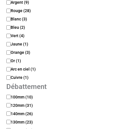
é
l
Argent
(
9
)
e
Rouge
(
28
)
u
Blanc
(
3
)
r
Bleu
(
2
)
Vert
(
4
)
Jaune
(
1
)
Orange
(
3
)
Or
(
1
)
Arc en ciel
(
1
)
Cuivre
(
1
)
Débattement
D
100mm
(
10
)
é
120mm
(
31
)
b
a
140mm
(
26
)
t
130mm
(
23
)
t