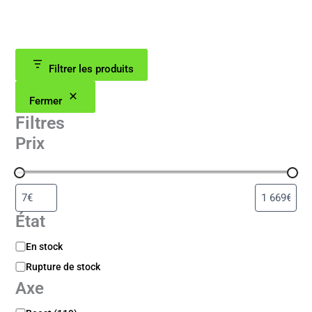
Filtrer les produits
Fermer
Filtres
Prix
État
D
En stock
i
Rupture de stock
s
Axe
p
o
A