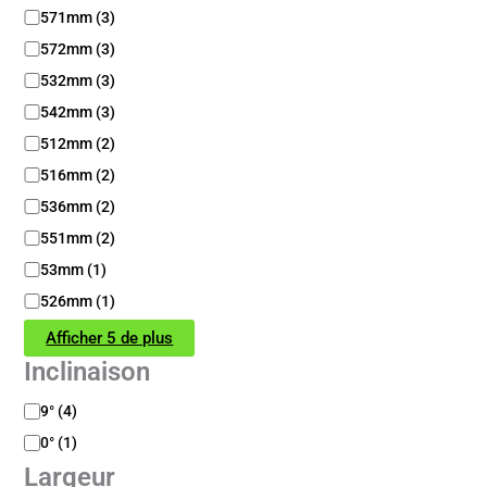
571mm
(
3
)
572mm
(
3
)
532mm
(
3
)
542mm
(
3
)
512mm
(
2
)
516mm
(
2
)
536mm
(
2
)
551mm
(
2
)
53mm
(
1
)
526mm
(
1
)
Afficher 5 de plus
Inclinaison
I
9°
(
4
)
n
0°
(
1
)
c
Largeur
l