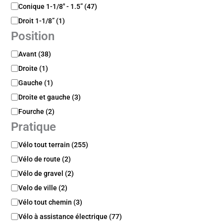
i
a
Conique 1-1/8" - 1.5”
(
47
)
v
g
o
Droit 1-1/8”
(
1
)
e
t
Position
P
Avant
(
38
)
o
Droite
(
1
)
s
i
Gauche
(
1
)
t
Droite et gauche
(
3
)
i
Fourche
(
2
)
o
n
Pratique
P
Vélo tout terrain
(
255
)
r
Vélo de route
(
2
)
a
t
Vélo de gravel
(
2
)
i
Velo de ville
(
2
)
q
Vélo tout chemin
(
3
)
u
e
Vélo à assistance électrique
(
77
)