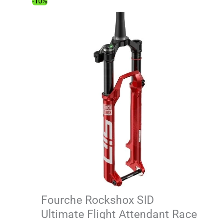
1
1
-10%
699.00€.
528.49€.
Fourche Rockshox SID
Ultimate Flight Attendant Race