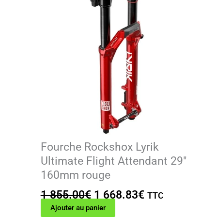
Fourche Rockshox Lyrik
Ultimate Flight Attendant 29″
160mm rouge
Le
Le
1 855.00
€
1 668.83
€
TTC
prix
prix
Ajouter au panier