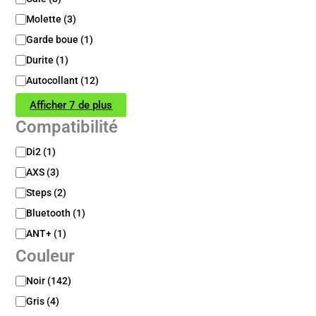
a
t
Molette
(
3
)
é
Garde boue
(
1
)
g
Durite
(
1
)
o
r
Autocollant
(
12
)
i
e
Afficher 7 de plus
Compatibilité
C
Di2
(
1
)
o
AXS
(
3
)
m
p
Steps
(
2
)
a
Bluetooth
(
1
)
t
ANT+
(
1
)
i
b
Couleur
i
l
C
Noir
(
142
)
i
o
Gris
(
4
)
t
u