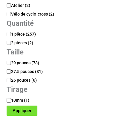
Atelier
(
2
)
Vélo de cyclo-cross
(
2
)
Quantité
Q
1 pièce
(
257
)
u
2 pièces
(
2
)
a
Taille
n
t
T
29 pouces
(
73
)
i
a
t
27.5 pouces
(
81
)
i
é
l
26 pouces
(
6
)
l
Tirage
e
T
10mm
(
1
)
i
Appliquer
r
a
g
e