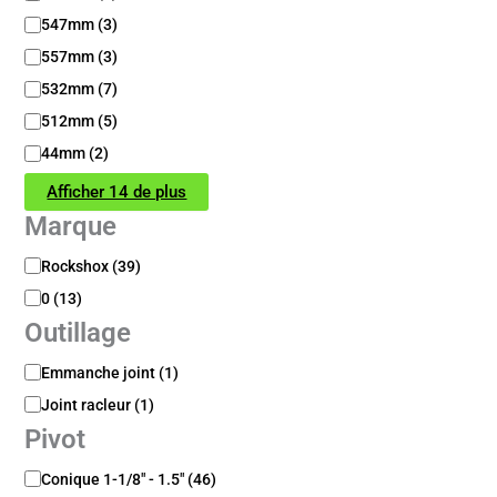
547mm
(
3
)
557mm
(
3
)
532mm
(
7
)
512mm
(
5
)
44mm
(
2
)
Afficher 14 de plus
Marque
M
Rockshox
(
39
)
a
0
(
13
)
r
Outillage
q
u
O
Emmanche joint
(
1
)
e
u
Joint racleur
(
1
)
t
Pivot
i
l
P
Conique 1-1/8" - 1.5"
(
46
)
l