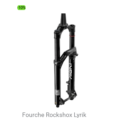
était :
est :
1
1
-10%
375.00€.
237.01€.
Fourche Rockshox Lyrik