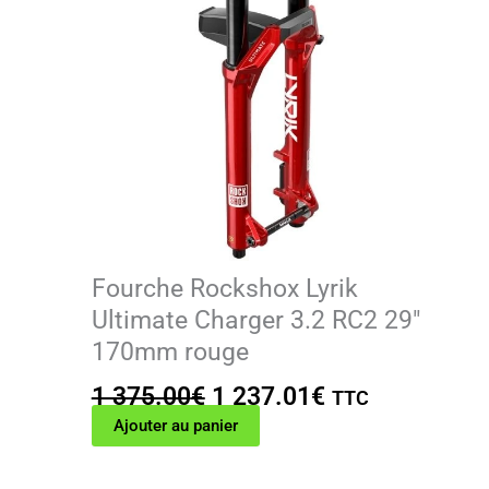
Fourche Rockshox Lyrik
Ultimate Charger 3.2 RC2 29″
170mm rouge
Le
Le
1 375.00
€
1 237.01
€
TTC
prix
prix
Ajouter au panier
initial
actuel