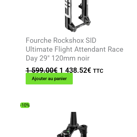
Fourche Rockshox SID
Ultimate Flight Attendant Race
Day 29″ 120mm noir
Le
Le
1 599.00
€
1 438.52
€
TTC
prix
prix
Ajouter au panier
initial
actuel
était :
est :
1
1
-10%
599.00€.
438.52€.