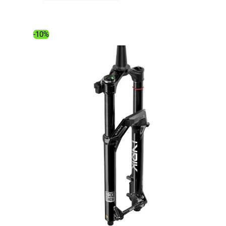
initial
actuel
était :
est :
1
1
-10%
855.00€.
668.83€.