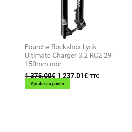
Fourche Rockshox Lyrik
Ultimate Charger 3.2 RC2 29″
150mm noir
Le
Le
1 375.00
€
1 237.01
€
TTC
prix
prix
Ajouter au panier
initial
actuel
était :
est :
1
1
375.00€.
237.01€.