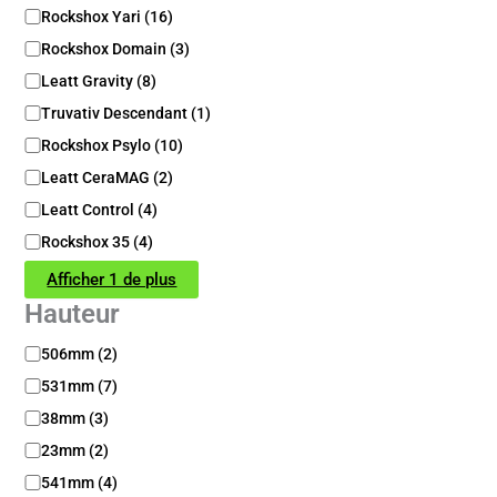
Rockshox Yari
(
16
)
Rockshox Domain
(
3
)
Leatt Gravity
(
8
)
Truvativ Descendant
(
1
)
Rockshox Psylo
(
10
)
Leatt CeraMAG
(
2
)
Leatt Control
(
4
)
Rockshox 35
(
4
)
Afficher 1 de plus
Hauteur
H
506mm
(
2
)
a
531mm
(
7
)
u
t
38mm
(
3
)
e
23mm
(
2
)
u
541mm
(
4
)
r