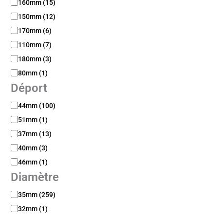
160mm
(
15
)
e
m
150mm
(
12
)
e
170mm
(
6
)
n
t
110mm
(
7
)
180mm
(
3
)
80mm
(
1
)
Déport
D
44mm
(
100
)
é
51mm
(
1
)
p
o
37mm
(
13
)
r
40mm
(
3
)
t
46mm
(
1
)
Diamètre
D
35mm
(
259
)
i
32mm
(
1
)
a