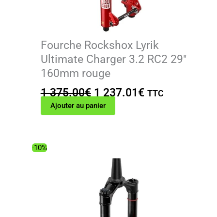
Fourche Rockshox Lyrik
Ultimate Charger 3.2 RC2 29″
160mm rouge
Le
Le
1 375.00
€
1 237.01
€
TTC
prix
prix
Ajouter au panier
initial
actuel
était :
est :
1
1
-10%
375.00€.
237.01€.