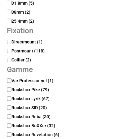
m
31.8mm
(
5
)
è
38mm
(
2
)
t
25.4mm
(
2
)
r
e
Fixation
F
Directmount
(
1
)
i
Postmount
(
118
)
x
a
Collier
(
2
)
t
Gamme
i
o
G
Var Professionnel
(
1
)
n
a
Rockshox Pike
(
79
)
m
m
Rockshox Lyrik
(
67
)
e
Rockshox SID
(
20
)
Rockshox Reba
(
30
)
Rockshox BoXXer
(
32
)
Rockshox Revelation
(
6
)