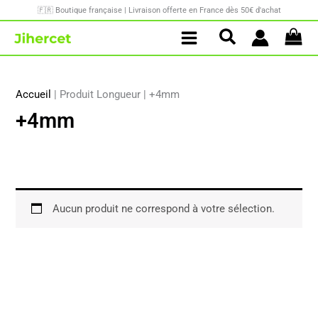
Aller
🇫🇷 Boutique française | Livraison offerte en France dès 50€ d'achat
au
contenu
Accueil
|
Produit Longueur
|
+4mm
+4mm
Aucun produit ne correspond à votre sélection.